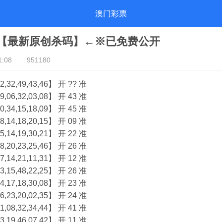
澳门彩票
彩票【最新原创杀码】←※已免费公开
:08
951180
32,49,43,46】 开 ?? 准
06,32,03,08】 开 43 准
34,15,18,09】 开 45 准
14,18,20,15】 开 09 准
14,19,30,21】 开 22 准
20,23,25,46】 开 26 准
14,21,11,31】 开 12 准
15,48,22,25】 开 26 准
17,18,30,08】 开 23 准
23,20,02,35】 开 24 准
08,32,34,44】 开 41 准
19,46,07,42】 开 11 准