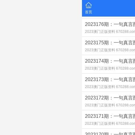
首页
2023176期：一句真言
2023澳门正版资料 670288.co
2023175期：一句真言
2023澳门正版资料 670288.co
2023174期：一句真言
2023澳门正版资料 670288.co
2023173期：一句真言
2023澳门正版资料 670288.co
2023172期：一句真言
2023澳门正版资料 670288.co
2023171期：一句真言
2023澳门正版资料 670288.co
2023170期：一句真言