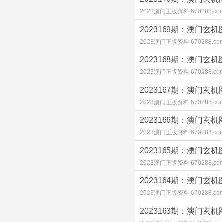
2023澳门正版资料 670288.co
2023169期：澳门玄机
2023澳门正版资料 670288.co
2023168期：澳门玄机
2023澳门正版资料 670288.co
2023167期：澳门玄机
2023澳门正版资料 670288.co
2023166期：澳门玄机
2023澳门正版资料 670288.co
2023165期：澳门玄机
2023澳门正版资料 670288.co
2023164期：澳门玄机
2023澳门正版资料 670288.co
2023163期：澳门玄机